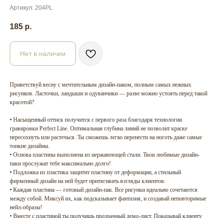
Артикул:
204PL
185
р.
Нет в наличии
Приветствуй весну с мечтательным дизайн-паком, полным самых нежных
рисунков. Ласточки, ландыши и одуванчики — разве можно устоять перед такой
красотой?
• Насыщенный оттиск получится с первого раза благодаря технологии
гравировки Perfect Line. Оптимальная глубина линий не позволит краске
пересохнуть или растечься. Ты сможешь легко перенести на ноготь даже самые
тонкие дизайны.
• Основа пластины выполнена из нержавеющей стали. Твои любимые дизайн-
паки прослужат тебе максимально долго!
• Подложка из пластика защитит пластину от деформации, а стильный
фирменный дизайн на ней будет притягивать взгляды клиентов.
• Каждая пластина — готовый дизайн-пак. Все рисунки идеально сочетаются
между собой. Миксуй их, как подсказывает фантазия, и создавай неповторимые
нейл-образы!
• Вместе с пластиной ты получишь прозрачный демо-лист. Показывай клиенту