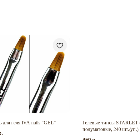
 для геля IVA nails "GEL"
Гелевые типсы STARLET (
полуматовые, 240 шт./уп.)
р.
450
р.