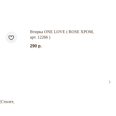
Втирка ONE LOVE ( ROSE ХРОМ,
арт. 12266 )
290
р.
Стилет,
Форм
Черн
250