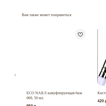
Вам также может понравиться
я база
ECO NAILS камуфлирующая база
Кисть
069, 50 мл.
420
950
р.