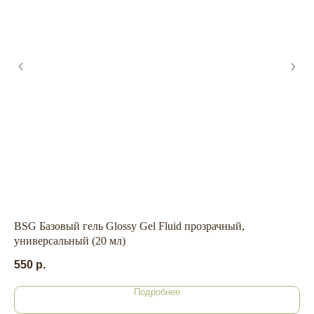
ГЛАВНАЯ
БРЕНДЫ
КАТАЛОГ
ДОСТАВКА
КОНТАКТЫ
ОПЛАТА
КОНТАКТЫ
BSG Базовый гель Glossy Gel Fluid прозрачный,
Пи
+7 909 800-50-10
универсальный (20 мл)
ECONAIL@BK.RU
17
550
р.
НАШ
Подробнее