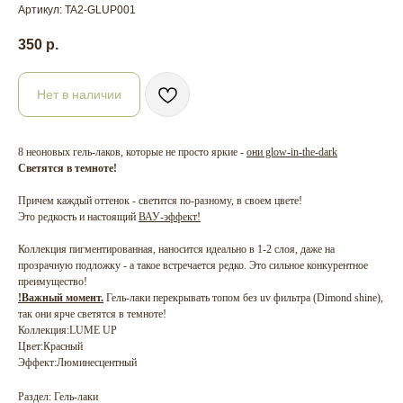
Артикул:
TA2-GLUP001
350
р.
Нет в наличии
8 неоновых гель-лаков, которые не просто яркие -
они glow-in-the-dark
Светятся в темноте!
Причем каждый оттенок - светится по-разному, в своем цвете!
Это редкость и настоящий
ВАУ-эффект!
Коллекция пигментированная, наносится идеально в 1-2 слоя, даже на
прозрачную подложку - а такое встречается редко. Это сильное конкурентное
преимущество!
!Важный момент.
Гель-лаки перекрывать топом без uv фильтра (Dimond shine),
так они ярче светятся в темноте!
Коллекция:LUME UP
Цвет:Красный
Эффект:Люминесцентный
Раздел: Гель-лаки