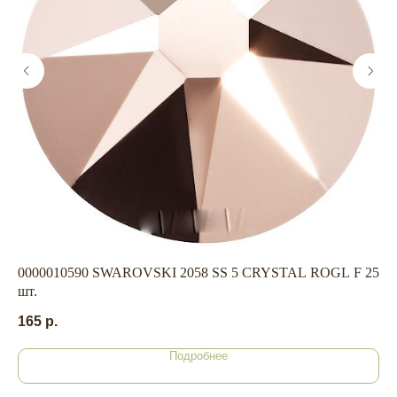
ГЛАВНАЯ
БРЕНДЫ
КАТАЛОГ
ДОСТАВКА
КОНТАКТЫ
ОПЛАТА
КОНТАКТЫ
0000010590 SWAROVSKI 2058 SS 5 CRYSTAL ROGL F 25
EC
+7 909 800-50-10
шт.
45
ECONAIL@BK.RU
165
р.
НАШ
Подробнее
Г. ХАБАРОВСК, УЛ. КУБЯКА, 9, 1 ЭТАЖ