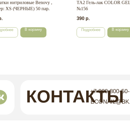
атки нитриловые Benovy ,
TA2 Гель-лак COLOR GE
ер: XS (ЧЕРНЫЕ) 50 пар.
№156
р.
390
р.
В корзину
В корзину
дробнее
Подробнее
КОНТАКТЫ
+7 909 800-50
ECONAIL@BK