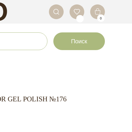
O
0
LS
Поиск
OR GEL POLISH №176