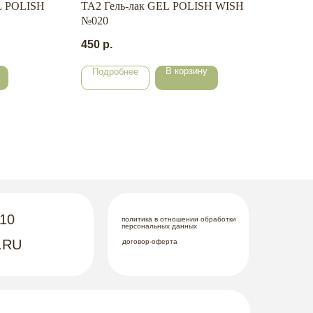
L POLISH
TA2 Гель-лак GEL POLISH WISH
Пле
№020
195
450
р.
В корзину
Подробнее
По
-10
политика в отношении обработки
персональных данных
.RU
договор-оферта