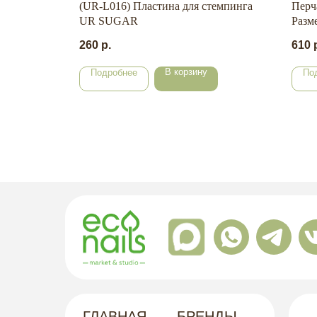
R GEL
(UR-L016) Пластина для стемпинга
Перч
UR SUGAR
Разм
260
р.
610
В корзину
Подробнее
По
ГЛАВНАЯ
БРЕНДЫ