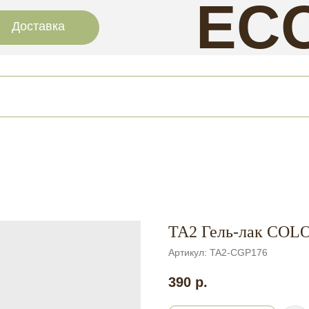
EC
Доставка
NAI
TA2 Гель-лак COL
Артикул:
TA2-CGP176
390
р.