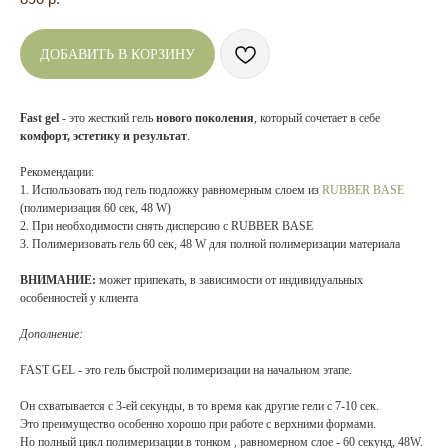
ДОБАВИТЬ В КОРЗИНУ
Fast gel
- это жесткий гель
нового поколения
, который сочетает в себе
комфорт, эстетику и результат
.
Рекомендации:
1. Использовать под гель подложку равномерным слоем из
RUBBER BASE
(полимеризация 60 сек, 48 W)
2. При необходимости снять дисперсию с RUBBER BASE
3. Полимеризовать гель 60 сек, 48 W для полной полимеризации материала
ВНИМАНИЕ:
может припекать, в зависимости от индивидуальных
особенностей у клиента
Дополнение:
FAST GEL - это гель быстрой полимеризации на начальном этапе.
Он схватывается с 3-ей секунды, в то время как другие гели с 7-10 сек.
Это преимущество особенно хорошо при работе с верхними формами.
Но полный цикл полимеризации в тонком , равномерном слое - 60 секунд, 48W.