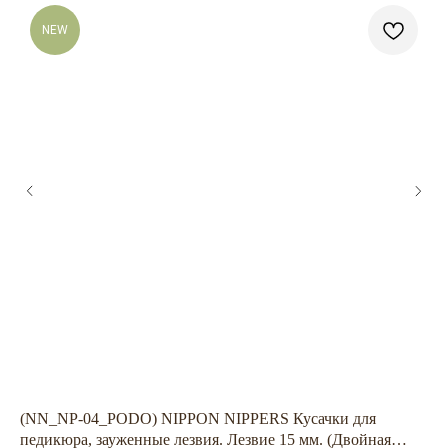
NEW
ГЛАВНАЯ
БРЕНДЫ
КАТАЛОГ
ДОСТАВКА
КОНТАКТЫ
ОПЛАТА
КОНТАКТЫ
+7 909 800-50-10
(NN_NP-04_PODO) NIPPON NIPPERS Кусачки для
TA
ECONAIL@BK.RU
педикюра, зауженные лезвия. Лезвие 15 мм. (Двойная