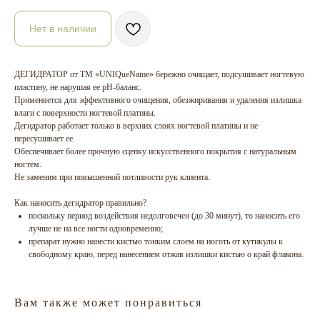
Нет в наличии
ДЕГИДРАТОР от ТМ «UNIQueName» бережно очищает, подсушивает ногтевую
пластину, не нарушая ее рН-баланс.
Применяется для эффективного очищения, обезжиривания и удаления излишка
влаги с поверхности ногтевой платины.
Дегидратор работает только в верхних слоях ногтевой платины и не
пересушивает ее.
Обеспечивает более прочную сцепку искусственного покрытия с натуральным
ногтем.
Не заменим при повышенной потливости рук клиента.
Как наносить дегидратор правильно?
поскольку период воздействия недолговечен (до 30 минут), то наносить его
лучше не на все ногти одновременно;
препарат нужно нанести кистью тонким слоем на ноготь от кутикулы к
свободному краю, перед нанесением отжав излишки кистью о край флакона.
Вам также может понравиться