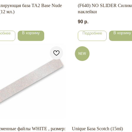
лирующая база TA2 Base Nude
(F640) NO SLIDER Силик
12 мл.)
наклейки
90
р.
В корзину
В корзину
обнее
Подробнее
NEW
сменные файлы WHITE , размер:
Unique База Scotch (15ml)