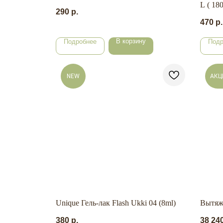
L ( 180
290
р.
470
р.
В корзину
Подробнее
Подр
NEW
АКЦ
Unique Гель-лак Flash Ukki 04 (8ml)
Вытяж
380
р.
38 24