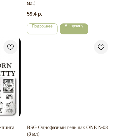
мл.)
59,4
р.
В корзину
Подробнее
емпинга
BSG Однофазный гель-лак ONE №08
(8 мл)