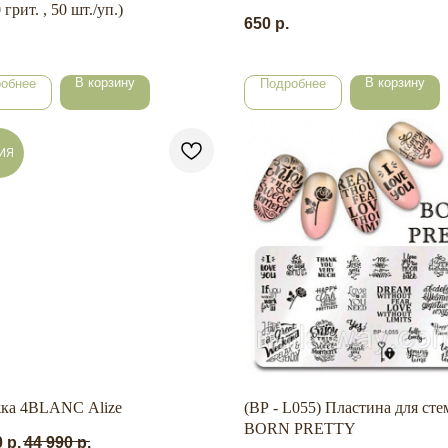
 грит. , 50 шт./уп.)
650
р.
В корзину
В корзину
обнее
Подробнее
ИЯ
ка 4BLANC Alize
(BP - L055) Пластина для ст
BORN PRETTY
0
р.
44 990
р.