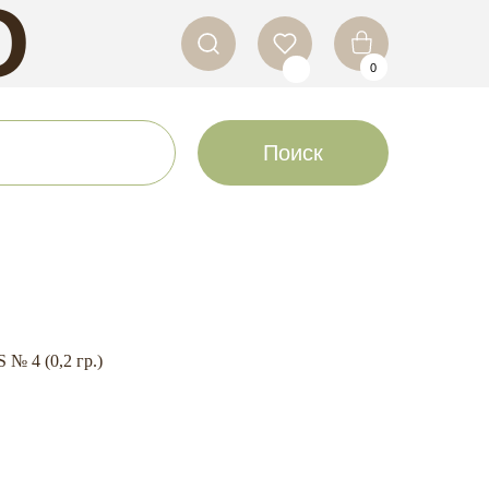
O
0
LS
Поиск
 4 (0,2 гр.)