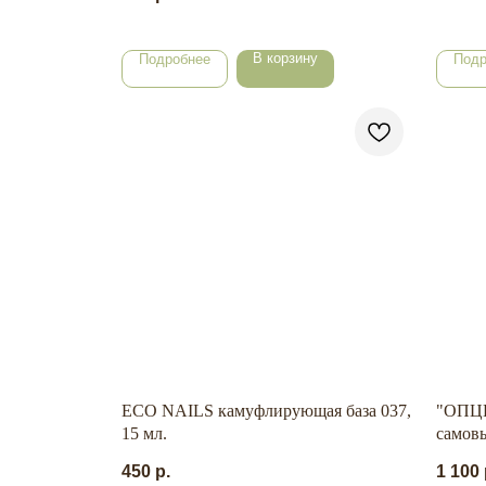
В корзину
Подробнее
Подр
ECO NAILS камуфлирующая база 037,
"ОПЦ
15 мл.
самов
50 мл.
450
р.
1 100