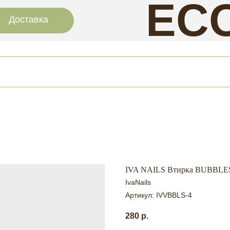
EC
Доставка
NAI
IVA NAILS Втирка BUBBLES №
IvaNails
Артикул:
IVVBBLS-4
280
р.