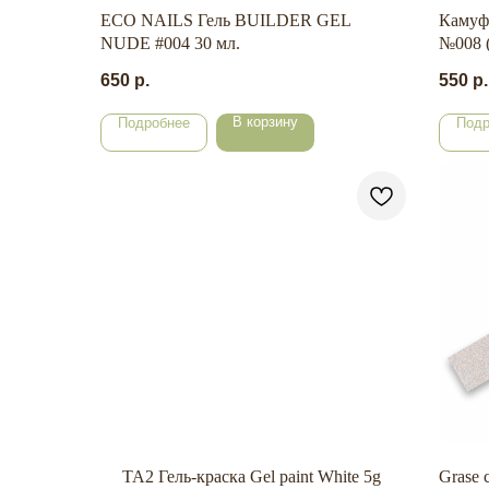
ECO NAILS Гель BUILDER GEL
Камуф
NUDE #004 30 мл.
№008 (
650
р.
550
р.
В корзину
Подробнее
Подр
TA2 Гель-краска Gel paint White 5g
Grase 