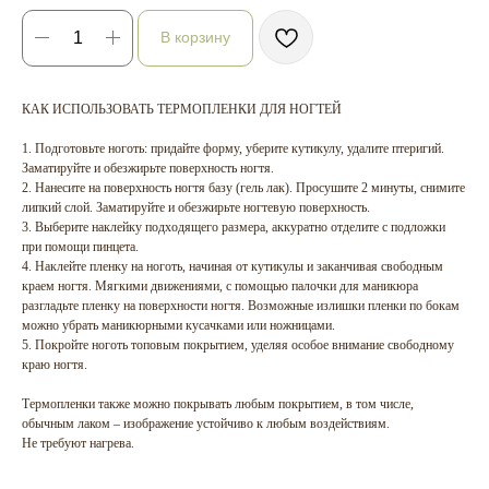
В корзину
КАК ИСПОЛЬЗОВАТЬ ТЕРМОПЛЕНКИ ДЛЯ НОГТЕЙ
1. Подготовьте ноготь: придайте форму, уберите кутикулу, удалите птеригий.
Заматируйте и обезжирьте поверхность ногтя.
2. Нанесите на поверхность ногтя базу (гель лак). Просушите 2 минуты, снимите
липкий слой. Заматируйте и обезжирьте ногтевую поверхность.
3. Выберите наклейку подходящего размера, аккуратно отделите с подложки
при помощи пинцета.
4. Наклейте пленку на ноготь, начиная от кутикулы и заканчивая свободным
краем ногтя. Мягкими движениями, с помощью палочки для маникюра
разгладьте пленку на поверхности ногтя. Возможные излишки пленки по бокам
можно убрать маникюрными кусачками или ножницами.
5. Покройте ноготь топовым покрытием, уделяя особое внимание свободному
краю ногтя.
Термопленки также можно покрывать любым покрытием, в том числе,
обычным лаком – изображение устойчиво к любым воздействиям.
Не требуют нагрева.