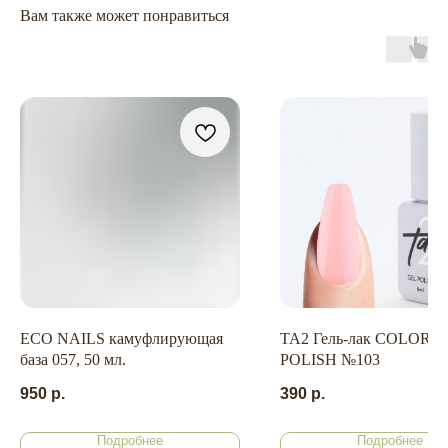
Вам также может понравиться
ГЛАВНАЯ
БРЕНДЫ
КАТАЛОГ
ДОСТАВКА
КОНТАКТЫ
ОПЛАТА
КОНТАКТЫ
ECO NAILS камуфлирующая
TA2 Гель-лак COLOR 
+7 909 800-50-10
база 057, 50 мл.
POLISH №103
ECONAIL@BK.RU
950
р.
390
р.
НАШ
Подробнее
Подробнее