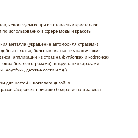
ов, используемых при изготовлении кристаллов
м по использованию в сфере моды и красоты.
ния металла (украшение автомобиля стразами),
дебные платья, бальные платья, гимнастические
дэнса, аппликации из страз на футболках и кофточках
ашение бокалов стразами), инкрустация стразами
 ноутбуки, детские соски и т.д.).
ы для ногтей и ногтевого дизайна.
разов Сваровски поистине безгранична и зависит