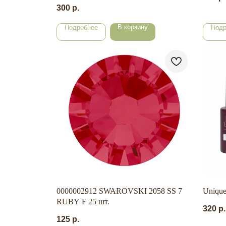
шт./уп.)
300
р.
В корзину
Подробнее
Подр
0000002912 SWAROVSKI 2058 SS 7
Unique
RUBY F 25 шт.
320
р.
125
р.