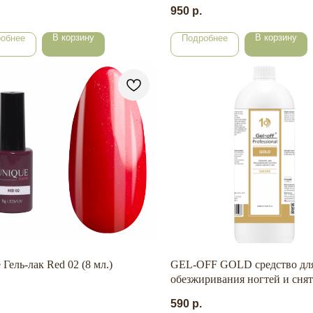
950
р.
В корзину
В корзину
обнее
Подробнее
 Гель-лак Red 02 (8 мл.)
GEL-OFF GOLD средство дл
обезжиривания ногтей и сня
липкого слоя SAKURA 1000 
590
р.