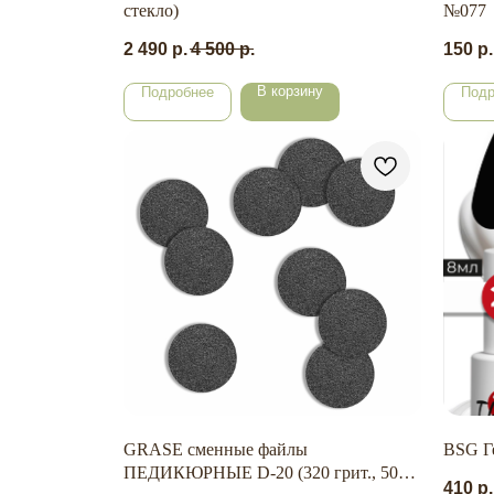
стекло)
№077
2 490
р.
4 500
р.
150
р.
В корзину
Подробнее
Подр
GRASE сменные файлы
BSG Ге
ПЕДИКЮРНЫЕ D-20 (320 грит., 50
410
р.