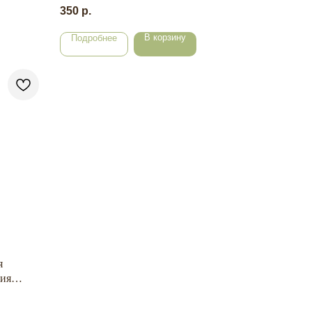
350
р.
В корзину
Подробнее
я
тия
мл.