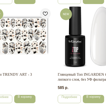
W
NEW
и TRENDY ART - 3
Глянцевый Топ INGARDEN б
липкого слоя, без УФ фильтр
мл.
585
р.
В корзину
В корзину
обнее
Подробнее