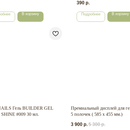
390
р.
В корзину
В корзину
обнее
Подробнее
AILS Гель BUILDER GEL
Премиальный дисплей для ге
SHINE #009 30 мл.
5 полочек ( 585 х 455 мм.)
3 900
р.
5 300
р.