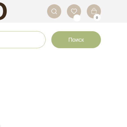
O
0
LS
Поиск