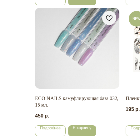
NE
ECO NAILS камуфлирующая база 032,
Пленк
15 мл.
195
р.
450
р.
В корзину
Подробнее
Подр