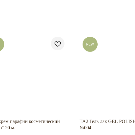
W
NEW
крем-парафин косметический
TA2 Гель-лак GEL POLI
" 20 мл.
№004