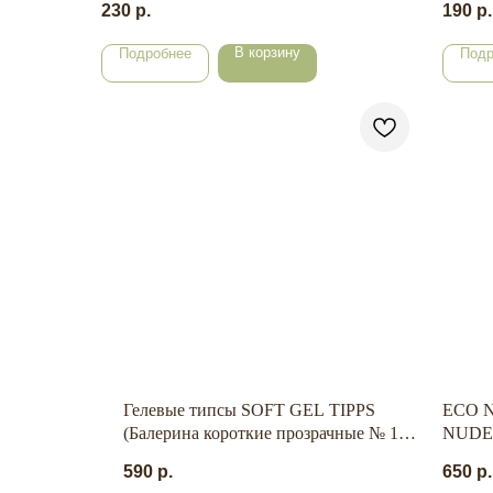
230
р.
190
р.
помпой, 200 мл.
В корзину
Подробнее
Подр
Гелевые типсы SOFT GEL TIPPS
ECO N
(Балерина короткие прозрачные № 11
NUDE 
фиолетовые, 550 шт.)
590
р.
650
р.