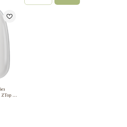
ез
а ZTop 11