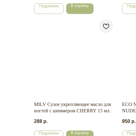
В корзину
Подробнее
Подр
MILV Сухое укрепляющее масло для
ECO N
ногтей с шиммером CHERRY 15 мл.
NUDE 
288
р.
950
р.
В корзину
Подробнее
Подр