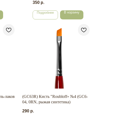
350
р.
В корзину
Подробнее
ль-лаков
(GC63R) Кисть "Roubloff» №4 (GC6-
04, 0RN, рыжая синтетика)
290
р.