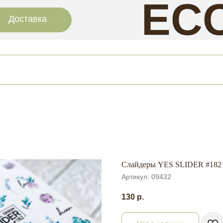
EC
Доставка
NAI
Слайдеры YES SLIDER #182
Артикул:
09432
130
р.