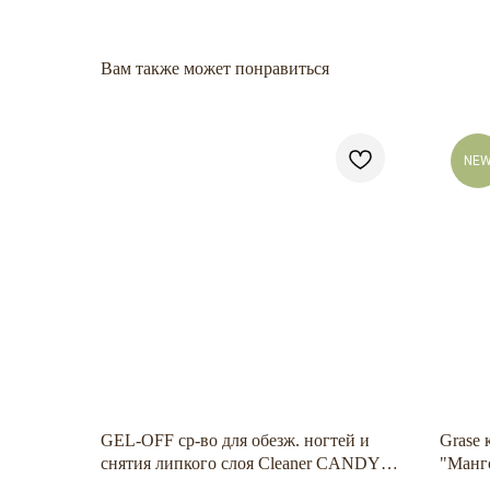
Вам также может понравиться
NE
GEL-OFF ср-во для обезж. ногтей и
Grase 
снятия липкого слоя Cleaner CANDY,
"Манго
Карамельно-лимонный бисквит, с