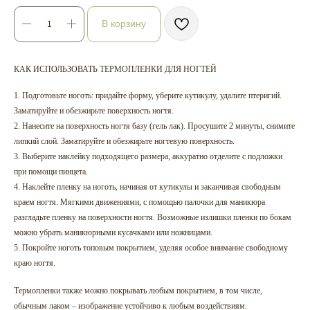
В корзину
КАК ИСПОЛЬЗОВАТЬ ТЕРМОПЛЕНКИ ДЛЯ НОГТЕЙ
1. Подготовьте ноготь: придайте форму, уберите кутикулу, удалите птеригий.
Заматируйте и обезжирьте поверхность ногтя.
2. Нанесите на поверхность ногтя базу (гель лак). Просушите 2 минуты, снимите
липкий слой. Заматируйте и обезжирьте ногтевую поверхность.
3. Выберите наклейку подходящего размера, аккуратно отделите с подложки
при помощи пинцета.
4. Наклейте пленку на ноготь, начиная от кутикулы и заканчивая свободным
краем ногтя. Мягкими движениями, с помощью палочки для маникюра
разгладьте пленку на поверхности ногтя. Возможные излишки пленки по бокам
можно убрать маникюрными кусачками или ножницами.
5. Покройте ноготь топовым покрытием, уделяя особое внимание свободному
краю ногтя.
Термопленки также можно покрывать любым покрытием, в том числе,
обычным лаком – изображение устойчиво к любым воздействиям.