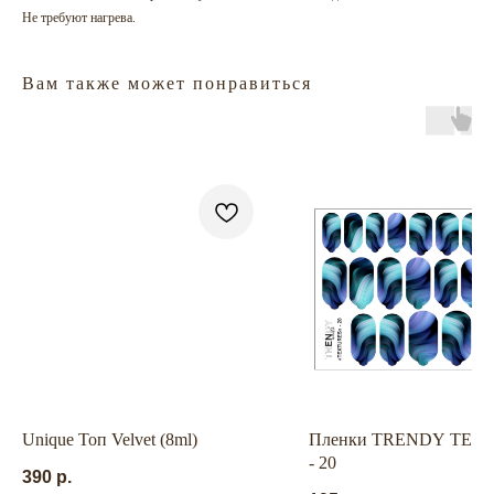
Не требуют нагрева.
Вам также может понравиться
ГЛАВНАЯ
БРЕНДЫ
КАТАЛОГ
ДОСТАВКА
КОНТАКТЫ
ОПЛАТА
КОНТАКТЫ
+7 909 800-50-10
Unique Топ Velvet (8ml)
Пленки TRENDY TEX
ECONAIL@BK.RU
- 20
390
р.