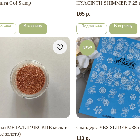
нга Go! Stamp
HYACINTH SHIMMER F 25 
165
р.
В корзину
В корзину
обнее
Подробнее
NEW!
нки МЕТАЛЛИЧЕСКИЕ мелкие
Слайдеры YES SLIDER #385
ое золото)
110
р.