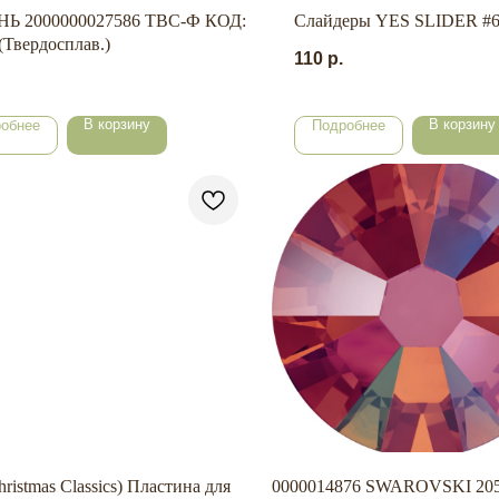
Ь 2000000027586 ТВС-Ф КОД:
Слайдеры YES SLIDER #
(Твердосплав.)
110
р.
В корзину
В корзину
обнее
Подробнее
hristmas Classics) Пластина для
0000014876 SWAROVSKI 205