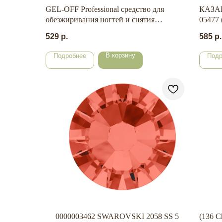
GEL-OFF Professional средство для
КАЗАН
обезжиривания ногтей и снятия
05477 
липкого слоя АРОМАТНАЯ
529
р.
585
р.
ЗЕМЛЯНИКА 1000 мл.
В корзину
Подробнее
Подр
0000003462 SWAROVSKI 2058 SS 5
(136 C