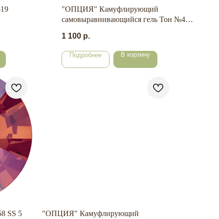
619
"ОПЦИЯ" Камуфлирующий
самовыравнивающийся гель Тон №4
50 мл.
1 100
р.
В корзину
Подробнее
8 SS 5
"ОПЦИЯ" Камуфлирующий