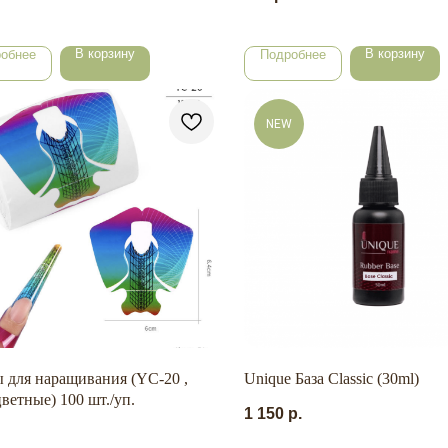
В корзину
В корзину
обнее
Подробнее
NEW
 для наращивания (YC-20 ,
Unique База Classic (30ml)
ветные) 100 шт./уп.
1 150
р.