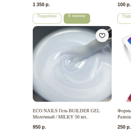
1 350
р.
100
р.
В корзину
Подробнее
Подр
ECO NAILS Гель BUILDER GEL
Формы
Молочный / MILKY 50 мл.
Разноц
950
р.
250
р.