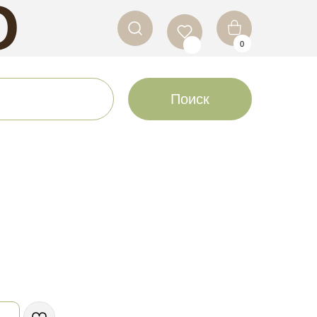
O
0
LS
Поиск