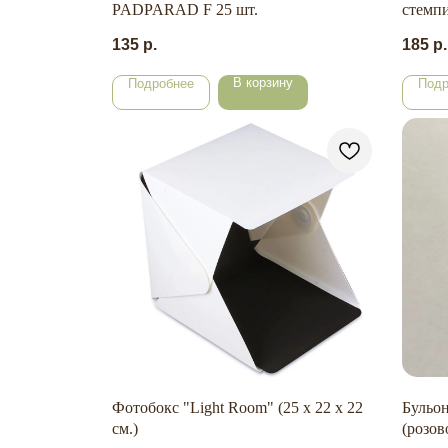
PADPARAD F 25 шт.
стемпи
135
р.
185
р.
В корзину
Подробнее
Подр
Фотобокс "Light Room" (25 х 22 х 22
Бульо
см.)
(розов